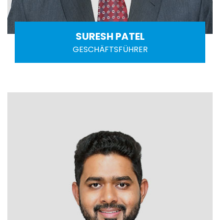
SURESH PATEL
GESCHÄFTSFÜHRER