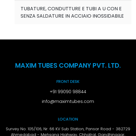
TUBATURE, CONDUTTURE E TUBI A U CON E
SENZA SALDATURE IN ACCIAIO INOSSIDABILE
MAXIM TUBES COMPANY PVT. LTD.
FRONT DESK
+91 99090 98844
info@maximtubes.com
LOCATION
Survey No. 105/106, Nr. 66 KV Sub Station, Pansar Road - 382729
Ahmedabad - Mehsana Highway, Chhatral,
Gandhinagar,